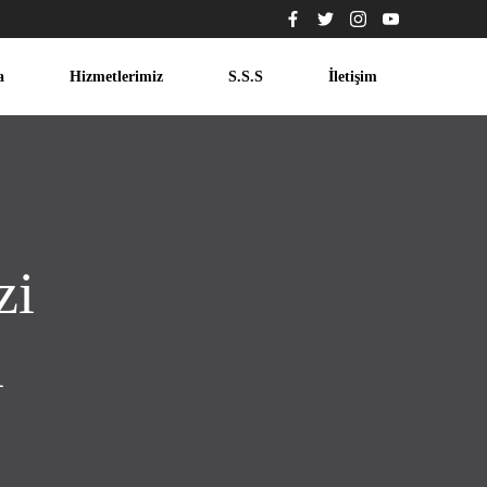
a
Hizmetlerimiz
S.S.S
İletişim
zi
i