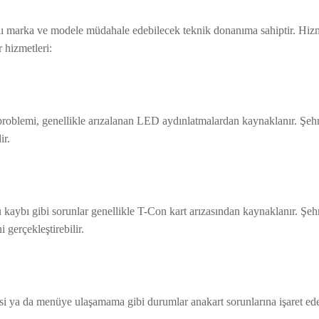
rklı marka ve modele müdahale edebilecek teknik donanıma sahiptir. Hi
r hizmetleri:
problemi, genellikle arızalanan LED aydınlatmalardan kaynaklanır. Şe
ir.
kaybı gibi sorunlar genellikle T-Con kart arızasından kaynaklanır. Şe
i gerçekleştirebilir.
ya da menüye ulaşamama gibi durumlar anakart sorunlarına işaret eder.