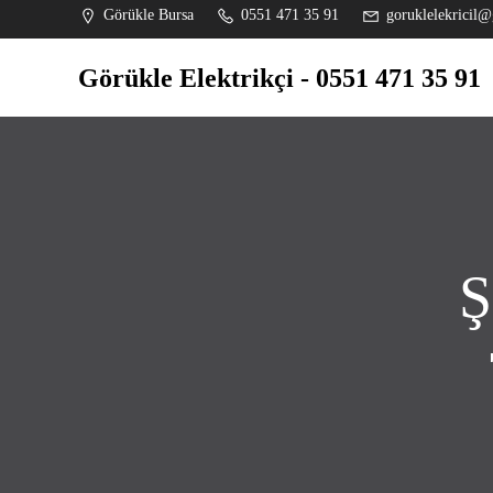
İçeriğe
Görükle Bursa
0551 471 35 91
goruklelekricil@
geç
Görükle Elektrikçi - 0551 471 35 91
Ş