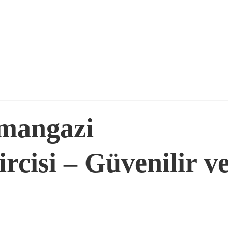
smangazi
rcisi – Güvenilir v