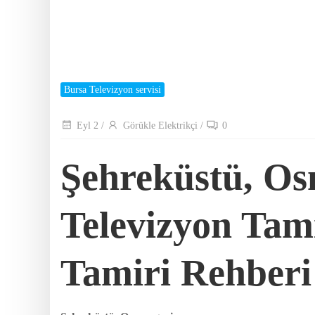
Bursa Televizyon servisi
Eyl 2
/
Görükle Elektrikçi
/
0
Şehreküstü, O
Televizyon Tami
Tamiri Rehberi