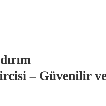
ldırım
rcisi – Güvenilir v