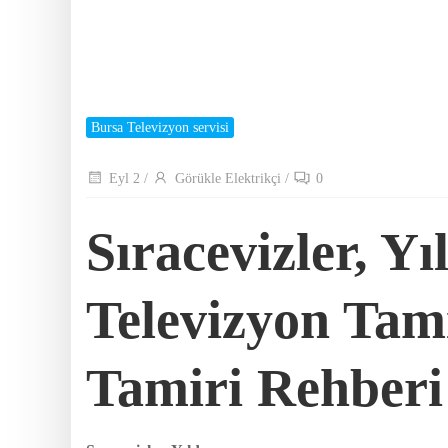
Bursa Televizyon servisi
Eyl 2
/
Görükle Elektrikçi
/
0
Sıracevizler, Yı
Televizyon Tami
Tamiri Rehberi