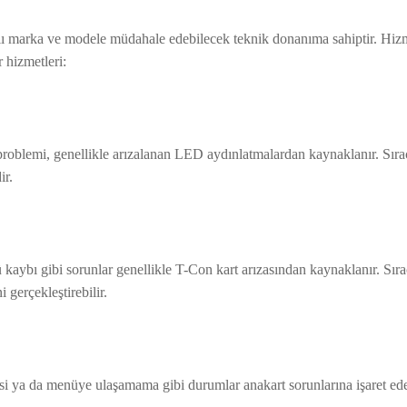
rklı marka ve modele müdahale edebilecek teknik donanıma sahiptir. Hi
r hizmetleri:
roblemi, genellikle arızalanan LED aydınlatmalardan kaynaklanır. Sırac
ir.
aybı gibi sorunlar genellikle T-Con kart arızasından kaynaklanır. Sırac
i gerçekleştirebilir.
ya da menüye ulaşamama gibi durumlar anakart sorunlarına işaret eder.