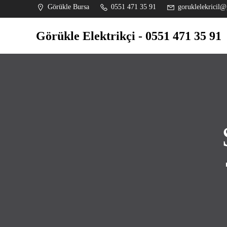
İçeriğe
Görükle Bursa
0551 471 35 91
goruklelekricil@
geç
Görükle Elektrikçi - 0551 471 35 91