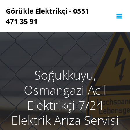
İçeriğe
Görükle Elektrikçi - 0551
geç
471 35 91
Soğukkuyu,
Osmangazi Acil
Elektrikçi 7/24
Elektrik Arıza Servisi