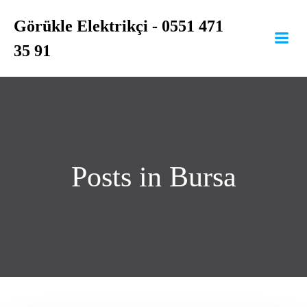
İçeriğe
Görükle Elektrikçi - 0551 471
geç
35 91
Posts in Bursa