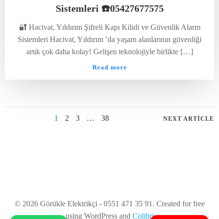
Sistemleri ☎️05427677575
🔐 Hacivat, Yıldırım Şifreli Kapı Kilidi ve Güvenlik Alarm
Sistemleri Hacivat, Yıldırım ’da yaşam alanlarının güvenliği
artık çok daha kolay! Gelişen teknolojiyle birlikte […]
Read more
Posts
Posts
Page
Page
Page
Page
1
2
3
…
38
NEXT ARTICLE
navigation
naviga
© 2026 Görükle Elektrikçi - 0551 471 35 91. Created for free
using WordPress and
Colibri