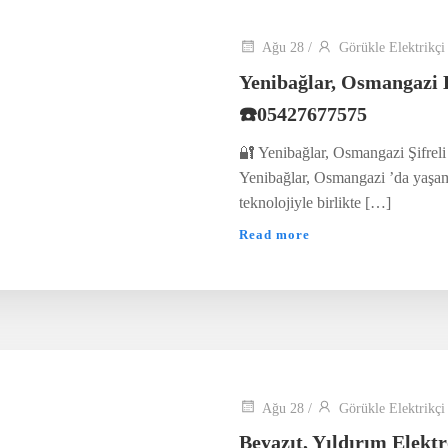
Ağu 28
/
Görükle Elektrikçi
Yenibağlar, Osmangazi 
☎️05427677575
🔐 Yenibağlar, Osmangazi Şifreli
Yenibağlar, Osmangazi ’da yaşam 
teknolojiyle birlikte […]
Read more
Ağu 28
/
Görükle Elektrikçi
Beyazıt, Yıldırım Elekt