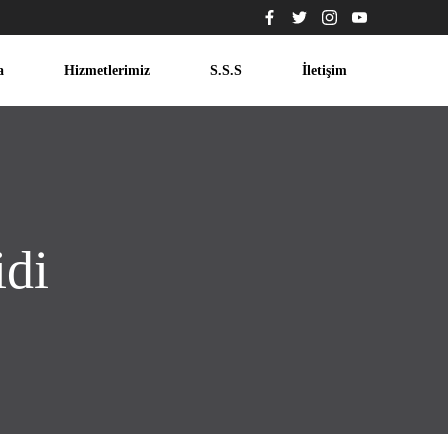
a
Hizmetlerimiz
S.S.S
İletişim
idi