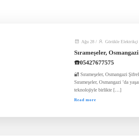
Ağu 28
/
Görükle Elektrikçi
Sırameşeler, Osmangazi
☎️05427677575
🔐 Sırameşeler, Osmangazi Şifrel
Sırameşeler, Osmangazi ’da yaşam
teknolojiyle birlikte […]
Read more