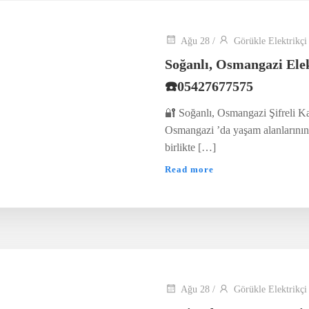
Ağu 28
/
Görükle Elektrikçi
Soğanlı, Osmangazi Ele
☎️05427677575
🔐 Soğanlı, Osmangazi Şifreli Ka
Osmangazi ’da yaşam alanlarının 
birlikte […]
Read more
Ağu 28
/
Görükle Elektrikçi