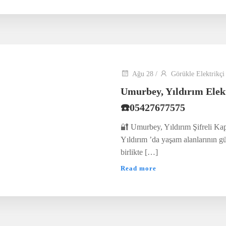
Ağu 28
/
Görükle Elektrikçi
Umurbey, Yıldırım Elek
☎️05427677575
🔐 Umurbey, Yıldırım Şifreli Ka
Yıldırım ’da yaşam alanlarının gü
birlikte […]
Read more