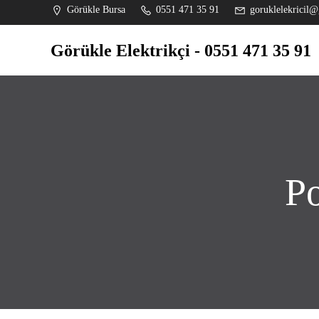
İçeriğe
Görükle Bursa
0551 471 35 91
goruklelekricil@
geç
Görükle Elektrikçi - 0551 471 35 91
Po