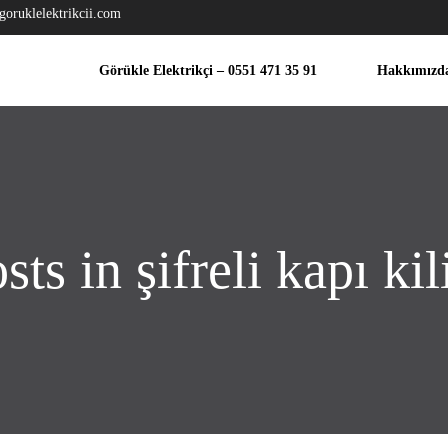
goruklelektrikcii.com
Görükle Elektrikçi – 0551 471 35 91
Hakkımızd
sts in şifreli kapı kil