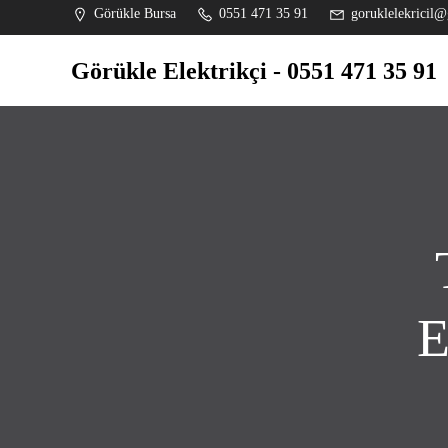
İçeriğe
Görükle Bursa
0551 471 35 91
goruklelekricil@
geç
Görükle Elektrikçi - 0551 471 35 91
E