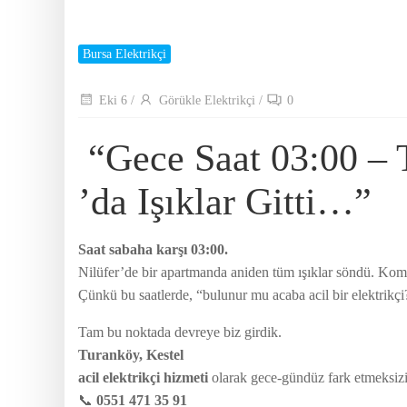
Bursa Elektrikçi
Eki 6
/
Görükle Elektrikçi
/
0
“Gece Saat 03:00 – 
’da Işıklar Gitti…”
Saat sabaha karşı 03:00.
Nilüfer’de bir apartmanda aniden tüm ışıklar söndü. Kombi
Çünkü bu saatlerde, “bulunur mu acaba acil bir elektrikç
Tam bu noktada devreye biz girdik.
Turanköy, Kestel
acil elektrikçi hizmeti
olarak gece-gündüz fark etmeksizin
📞
0551 471 35 91