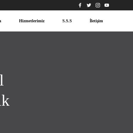
a
Hizmetlerimiz
S.S.S
İletişim
l
ik