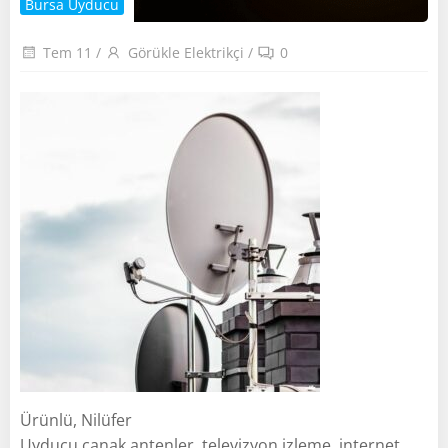
Bursa Uyducu
Tem 11
/
Görükle Elektrikçi
/
0
Ürünlü, Nilüfer
Uyducu çanak antenler, televizyon izleme, internet