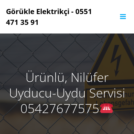
İçeriğe
Görükle Elektrikçi - 0551
geç
471 35 91
Ürünlü, Nilüfer
Uyducu-Uydu Servisi
05427677575