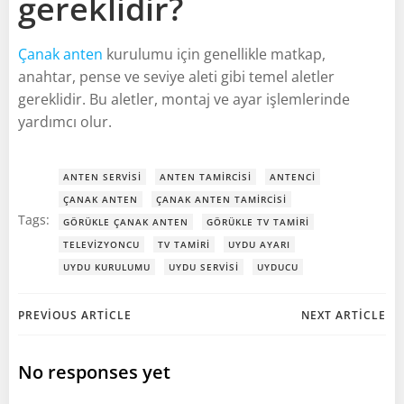
gereklidir?
Çanak anten
kurulumu için genellikle matkap,
anahtar, pense ve seviye aleti gibi temel aletler
gereklidir. Bu aletler, montaj ve ayar işlemlerinde
yardımcı olur.
ANTEN SERVISI
ANTEN TAMIRCISI
ANTENCI
ÇANAK ANTEN
ÇANAK ANTEN TAMIRCISI
Tags:
GÖRÜKLE ÇANAK ANTEN
GÖRÜKLE TV TAMIRI
TELEVIZYONCU
TV TAMIRI
UYDU AYARI
UYDU KURULUMU
UYDU SERVISI
UYDUCU
Post
Post
PREVIOUS ARTICLE
NEXT ARTICLE
navigation
navigation
No responses yet