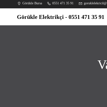
İçeriğe
Görükle Bursa
0551 471 35 91
goruklelekricil@
geç
Görükle Elektrikçi - 0551 471 35 91
V