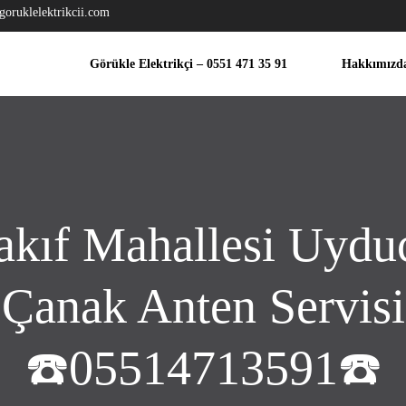
goruklelektrikcii.com
Görükle Elektrikçi – 0551 471 35 91
Hakkımızd
akıf Mahallesi Uydu
Çanak Anten Servisi
☎️05514713591☎️