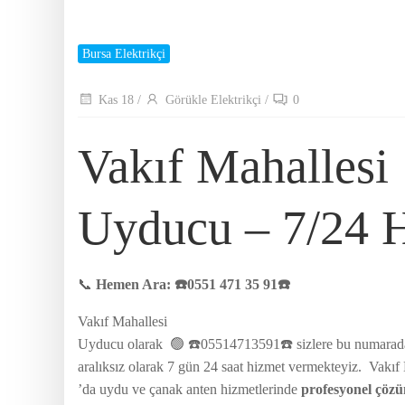
Bursa Elektrikçi
Kas 18
/
Görükle Elektrikçi
/
0
Vakıf Mahallesi
Uyducu – 7/24 
📞
Hemen Ara: ☎️0551 471 35 91☎️
Vakıf Mahallesi
Uyducu olarak 🟢 ☎️05514713591☎️ sizlere bu numaradan ala
aralıksız olarak 7 gün 24 saat hizmet vermekteyiz. Vakıf
’da uydu ve çanak anten hizmetlerinde
profesyonel çöz