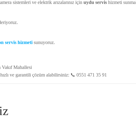
mera sistemleri ve elektrik arızalarınız için
uydu servis
hizmeti sunmak
eriyoruz.
n servis hizmeti
sunuyoruz.
a Vakıf Mahallesi
hızlı ve garantili çözüm alabilirsiniz: 📞 0551 471 35 91
iz