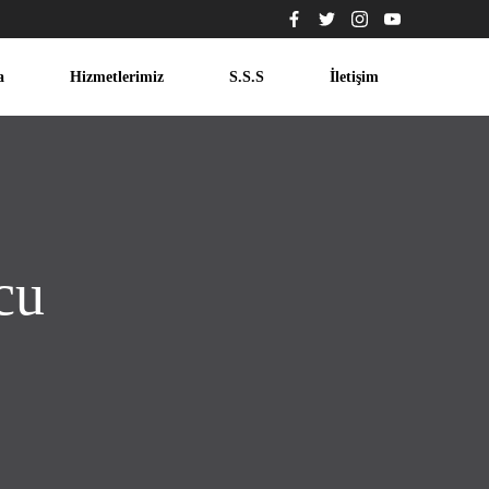
a
Hizmetlerimiz
S.S.S
İletişim
cu