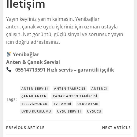
İletişim
Yayın keyfiniz yarım kalmasın. Yenibağlar
anten, çanak ve uydu işleriniz için uzman ustayla
çalışın. Net görüntü, güçlü sinyal ve sorunsuz yayın
için doğru adrestesiniz.
Yenibağlar
Anten & Çanak Servisi
05514713591
Hızlı servis – garantili işçilik
ANTEN SERVISI
ANTEN TAMIRCISI
ANTENCI
ÇANAK ANTEN
ÇANAK ANTEN TAMIRCISI
Tags:
TELEVIZYONCU
TV TAMIRI
UYDU AYARI
UYDU KURULUMU
UYDU SERVISI
UYDUCU
Post
Post
PREVIOUS ARTICLE
NEXT ARTICLE