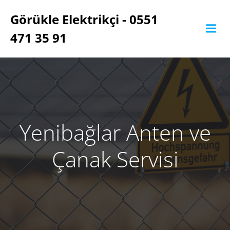
İçeriğe
Görükle Elektrikçi - 0551
geç
471 35 91
Yenibağlar Anten ve
Çanak Servisi