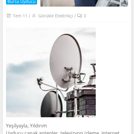
Bursa Uyducu
Tem 11
/
Görükle Elektrikçi
/
0
Yeşilyayla, Yıldırım
Uyducu çanak antenler, televizyon izleme, internet