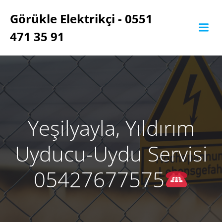
İçeriğe
Görükle Elektrikçi - 0551
geç
471 35 91
Yeşilyayla, Yıldırım
Uyducu-Uydu Servisi
05427677575