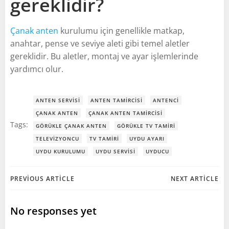
gereklidir?
Çanak anten
kurulumu için genellikle matkap,
anahtar, pense ve seviye aleti gibi temel aletler
gereklidir. Bu aletler, montaj ve ayar işlemlerinde
yardımcı olur.
ANTEN SERVISI
ANTEN TAMIRCISI
ANTENCI
ÇANAK ANTEN
ÇANAK ANTEN TAMIRCISI
Tags:
GÖRÜKLE ÇANAK ANTEN
GÖRÜKLE TV TAMIRI
TELEVIZYONCU
TV TAMIRI
UYDU AYARI
UYDU KURULUMU
UYDU SERVISI
UYDUCU
Post
Post
PREVIOUS ARTICLE
NEXT ARTICLE
navigation
navigation
No responses yet