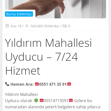
Bursa Elektrikçi
Kas 18
/
Görükle Elektrikçi
/
0
Yıldırım Mahallesi
Uyducu – 7/24
Hizmet
Hemen Ara:
0551 471 35 91
Yıldırım Mahallesi
Uyducu olarak
05514713591
sizlere bu
numaradan alanında yeterli belgelere sahip yıllarca