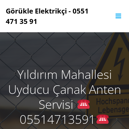
İçeriğe
Görükle Elektrikçi - 0551
geç
471 35 91
Yıldırım Mahallesi
Uyducu Çanak Anten
Servisi
05514713591