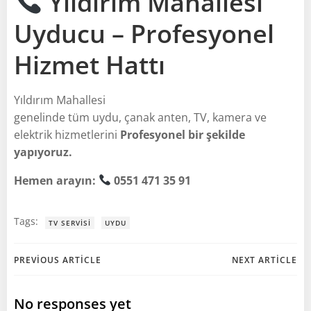
Yıldırım Mahallesi
Uyducu – Profesyonel
Hizmet Hattı
Yıldırım Mahallesi
genelinde tüm uydu, çanak anten, TV, kamera ve
elektrik hizmetlerini
Profesyonel bir şekilde
yapıyoruz.
Hemen arayın:
0551 471 35 91
Tags:
TV SERVISI
UYDU
Post
Post
PREVIOUS ARTICLE
NEXT ARTICLE
navigation
navigation
No responses yet