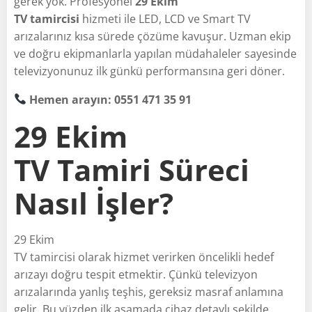
gerek yok. Profesyonel
29 Ekim
TV tamircisi
hizmeti ile LED, LCD ve Smart TV
arızalarınız kısa sürede çözüme kavuşur. Uzman ekip
ve doğru ekipmanlarla yapılan müdahaleler sayesinde
televizyonunuz ilk günkü performansına geri döner.
Hemen arayın: 0551 471 35 91
29 Ekim
TV Tamiri Süreci
Nasıl İşler?
29 Ekim
TV tamircisi olarak hizmet verirken öncelikli hedef
arızayı doğru tespit etmektir. Çünkü televizyon
arızalarında yanlış teşhis, gereksiz masraf anlamına
gelir. Bu yüzden ilk aşamada cihaz detaylı şekilde