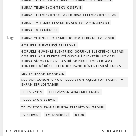
BURSA TELEVIZYON TEKNIK SERVIS
BURSA TELEVIZYON USTASI BURSA TELEVIZYON USTASI
BURSA TV TAMIR SERVISI BURSA TV TAMIR SERVISI
BURSA TV TAMIRCISI
Tags:
BURSA YERINDE TV TAMIRI BURSA YERINDE TV TAMIR
GÖRÜKLE ELEKTRIKÇI TELEFONU
GÖRÜKLE GÜVENLI ELEKTRIKÇI GÖRÜKLE ELEKTRIKÇI USTASI
GÖRÜKLE ACIL ELEKTRIKÇI GÜVENLI ELEKTRIK HIZMETI
BURSA SIGORTA PRIZ TAMIRI GÖRÜKLE TOPRAKLAMA
KONTROL GÖRÜKLE ELEKTRIK PANO DÜZENLEMESI BURSA
LED TV EKRAN KARANLIK
SES VAR GÖRÜNTÜ YOK TELEVIZYON AÇILMIYOR TAMIRI TV
EKRAN KIRILDI TAMIRI
TELEVIZYON
TELEVIZYON ANAKART TAMIRI
TELEVIZYON SERVISI
TELEVIZYON TAMIRI BURSA TELEVIZYON TAMIRI
TV SERVISI
TV TAMIRCISI
UYDU
Post
Post
PREVIOUS ARTICLE
NEXT ARTICLE