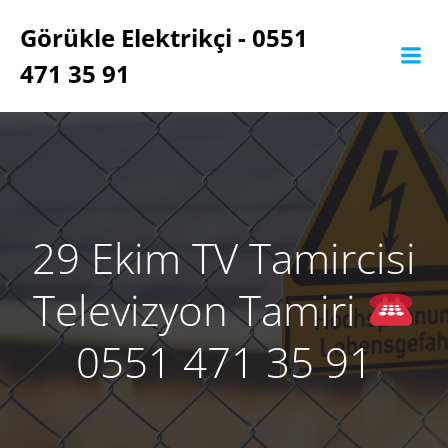
İçeriğe
Görükle Elektrikçi - 0551
geç
471 35 91
29 Ekim TV Tamircisi
Televizyon Tamiri
0551 471 35 91