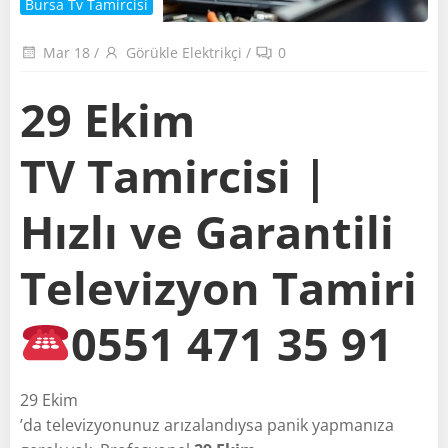
Bursa Tv Tamircisi
Mar 18
/
Görükle Elektrikçi
/
0
29 Ekim
TV Tamircisi |
Hızlı ve Garantili
Televizyon Tamiri
0551 471 35 91
29 Ekim
’da televizyonunuz arızalandıysa panik yapmanıza