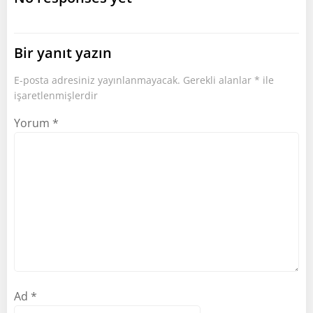
Bir yanıt yazın
E-posta adresiniz yayınlanmayacak.
Gerekli alanlar
*
ile
işaretlenmişlerdir
Yorum
*
Ad
*