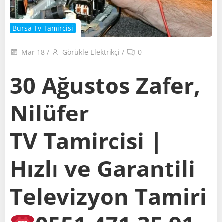
Bursa Tv Tamircisi
Mar 18
/
Görükle Elektrikçi
/
0
30 Ağustos Zafer,
Nilüfer
TV Tamircisi |
Hızlı ve Garantili
Televizyon Tamiri