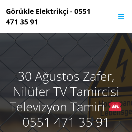
İçeriğe
Görükle Elektrikçi - 0551
geç
471 35 91
30 Ağustos Zafer,
Nilüfer TV Tamircisi
Televizyon Tamiri
0551 471 35 91