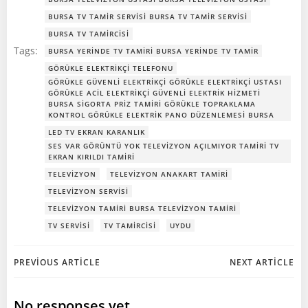
BURSA TV TAMIR SERVISI BURSA TV TAMIR SERVISI
BURSA TV TAMIRCISI
Tags:
BURSA YERINDE TV TAMIRI BURSA YERINDE TV TAMIR
GÖRÜKLE ELEKTRIKÇI TELEFONU
GÖRÜKLE GÜVENLI ELEKTRIKÇI GÖRÜKLE ELEKTRIKÇI USTASI
GÖRÜKLE ACIL ELEKTRIKÇI GÜVENLI ELEKTRIK HIZMETI
BURSA SIGORTA PRIZ TAMIRI GÖRÜKLE TOPRAKLAMA
KONTROL GÖRÜKLE ELEKTRIK PANO DÜZENLEMESI BURSA
LED TV EKRAN KARANLIK
SES VAR GÖRÜNTÜ YOK TELEVIZYON AÇILMIYOR TAMIRI TV
EKRAN KIRILDI TAMIRI
TELEVIZYON
TELEVIZYON ANAKART TAMIRI
TELEVIZYON SERVISI
TELEVIZYON TAMIRI BURSA TELEVIZYON TAMIRI
TV SERVISI
TV TAMIRCISI
UYDU
Post
Post
PREVIOUS ARTICLE
NEXT ARTICLE
navigation
navigation
No responses yet