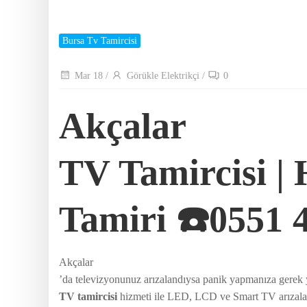
Bursa Tv Tamircisi
Mar 18
/
Görükle Elektrikçi
/
0
Akçalar
TV Tamircisi | 
Tamiri ☎️0551 
Akçalar
’da televizyonunuz arızalandıysa panik yapmanıza gerek
TV tamircisi
hizmeti ile LED, LCD ve Smart TV arızalar