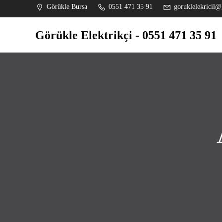
İçeriğe
Görükle Bursa
0551 471 35 91
goruklelekricil@
geç
Görükle Elektrikçi - 0551 471 35 91