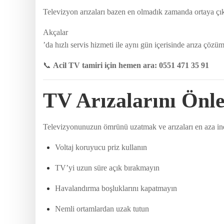
Televizyon arızaları bazen en olmadık zamanda ortaya çıka
Akçalar
’da hızlı servis hizmeti ile aynı gün içerisinde arıza çö
📞
Acil TV tamiri için hemen ara: 0551 471 35 91
TV Arızalarını Önl
Televizyonunuzun ömrünü uzatmak ve arızaları en aza indir
Voltaj koruyucu priz kullanın
TV’yi uzun süre açık bırakmayın
Havalandırma boşluklarını kapatmayın
Nemli ortamlardan uzak tutun