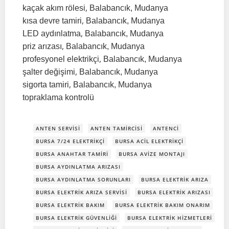
,
kaçak akım rölesi
Balabancık, Mudanya
,
kısa devre tamiri
Balabancık, Mudanya
,
LED aydınlatma
Balabancık, Mudanya
,
priz arızası
Balabancık, Mudanya
,
profesyonel elektrikçi
Balabancık, Mudanya
,
şalter değişimi
Balabancık, Mudanya
,
sigorta tamiri
Balabancık, Mudanya
topraklama kontrolü
ANTEN SERVISI
ANTEN TAMIRCISI
ANTENCI
BURSA 7/24 ELEKTRIKÇI
BURSA ACIL ELEKTRIKÇI
BURSA ANAHTAR TAMIRI
BURSA AVIZE MONTAJI
BURSA AYDINLATMA ARIZASI
BURSA AYDINLATMA SORUNLARI
BURSA ELEKTRIK ARIZA
BURSA ELEKTRIK ARIZA SERVISI
BURSA ELEKTRIK ARIZASI
BURSA ELEKTRIK BAKIM
BURSA ELEKTRIK BAKIM ONARIM
BURSA ELEKTRIK GÜVENLIĞI
BURSA ELEKTRIK HIZMETLERI