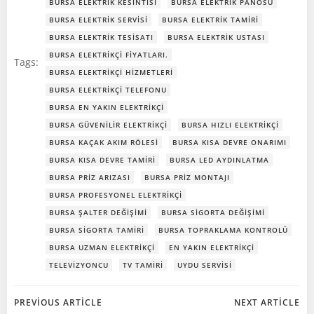
BURSA ELEKTRIK KESINTISI
BURSA ELEKTRIK PANOSU
BURSA ELEKTRIK SERVISI
BURSA ELEKTRIK TAMIRI
BURSA ELEKTRIK TESISATI
BURSA ELEKTRIK USTASI
BURSA ELEKTRIKÇI FIYATLARI.
Tags:
BURSA ELEKTRIKÇI HIZMETLERI
BURSA ELEKTRIKÇI TELEFONU
BURSA EN YAKIN ELEKTRIKÇI
BURSA GÜVENILIR ELEKTRIKÇI
BURSA HIZLI ELEKTRIKÇI
BURSA KAÇAK AKIM RÖLESI
BURSA KISA DEVRE ONARIMI
BURSA KISA DEVRE TAMIRI
BURSA LED AYDINLATMA
BURSA PRIZ ARIZASI
BURSA PRIZ MONTAJI
BURSA PROFESYONEL ELEKTRIKÇI
BURSA ŞALTER DEĞIŞIMI
BURSA SIGORTA DEĞIŞIMI
BURSA SIGORTA TAMIRI
BURSA TOPRAKLAMA KONTROLÜ
BURSA UZMAN ELEKTRIKÇI
EN YAKIN ELEKTRIKÇI
TELEVIZYONCU
TV TAMIRI
UYDU SERVISI
Post
Post
PREVIOUS ARTICLE
NEXT ARTICLE