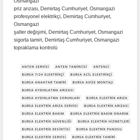
Osmangazi
,
priz arızası
Demirtaş Cumhuriyet, Osmangazi
,
profesyonel elektrikçi
Demirtaş Cumhuriyet,
Osmangazi
,
şalter değişimi
Demirtaş Cumhuriyet, Osmangazi
,
sigorta tamiri
Demirtaş Cumhuriyet, Osmangazi
topraklama kontrolü
ANTEN SERVISI
ANTEN TAMIRCISI
ANTENCI
BURSA 7/24 ELEKTRIKÇI
BURSA ACIL ELEKTRIKÇI
BURSA ANAHTAR TAMIRI
BURSA AVIZE MONTAJI
BURSA AYDINLATMA ARIZASI
BURSA AYDINLATMA SORUNLARI
BURSA ELEKTRIK ARIZA
BURSA ELEKTRIK ARIZA SERVISI
BURSA ELEKTRIK ARIZASI
BURSA ELEKTRIK BAKIM
BURSA ELEKTRIK BAKIM ONARIM
BURSA ELEKTRIK GÜVENLIĞI
BURSA ELEKTRIK HIZMETLERI
BURSA ELEKTRIK KESINTISI
BURSA ELEKTRIK PANOSU
BURSA ELEKTRIK SERVISI
BURSA ELEKTRIK TAMIRI