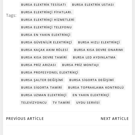
BURSA ELEKTRIK TESISATI
BURSA ELEKTRIK USTASI
BURSA ELEKTRIKÇI FIYATLARI.
Tags:
BURSA ELEKTRIKÇI HIZMETLERI
BURSA ELEKTRIKÇI TELEFONU
BURSA EN YAKIN ELEKTRIKÇI
BURSA GÜVENILIR ELEKTRIKÇI
BURSA HIZLI ELEKTRIKÇI
BURSA KAÇAK AKIM RÖLESI
BURSA KISA DEVRE ONARIMI
BURSA KISA DEVRE TAMIRI
BURSA LED AYDINLATMA
BURSA PRIZ ARIZASI
BURSA PRIZ MONTAJI
BURSA PROFESYONEL ELEKTRIKÇI
BURSA ŞALTER DEĞIŞIMI
BURSA SIGORTA DEĞIŞIMI
BURSA SIGORTA TAMIRI
BURSA TOPRAKLAMA KONTROLÜ
BURSA UZMAN ELEKTRIKÇI
EN YAKIN ELEKTRIKÇI
TELEVIZYONCU
TV TAMIRI
UYDU SERVISI
Post
Post
PREVIOUS ARTICLE
NEXT ARTICLE