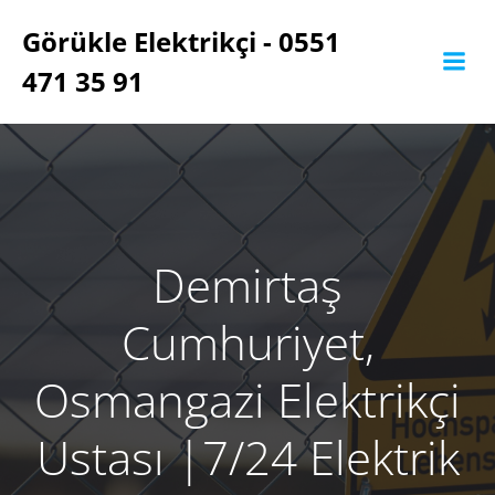
İçeriğe
Görükle Elektrikçi - 0551
geç
471 35 91
Demirtaş
Cumhuriyet,
Osmangazi Elektrikçi
Ustası ‎|7/24 Elektrik