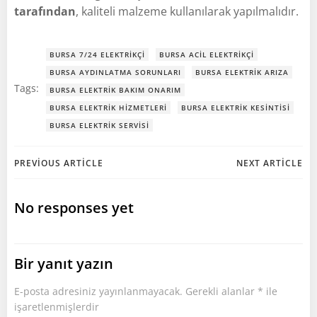
tarafından
, kaliteli malzeme kullanılarak yapılmalıdır.
BURSA 7/24 ELEKTRIKÇI
BURSA ACIL ELEKTRIKÇI
BURSA AYDINLATMA SORUNLARI
BURSA ELEKTRIK ARIZA
Tags:
BURSA ELEKTRIK BAKIM ONARIM
BURSA ELEKTRIK HIZMETLERI
BURSA ELEKTRIK KESINTISI
BURSA ELEKTRIK SERVISI
Post
Post
PREVIOUS ARTICLE
NEXT ARTICLE
navigation
navigation
No responses yet
Bir yanıt yazın
E-posta adresiniz yayınlanmayacak.
Gerekli alanlar
*
ile
işaretlenmişlerdir