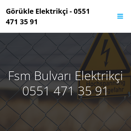
İçeriğe
Görükle Elektrikçi - 0551
geç
471 35 91
Fsm Bulvarı Elektrikçi
0551 471 35 91