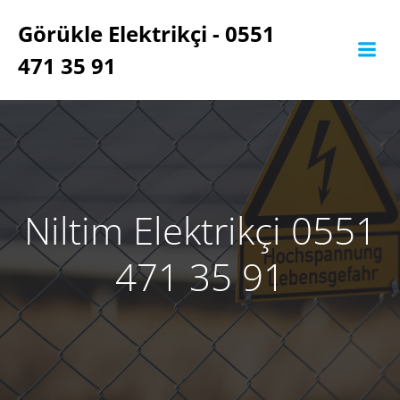
İçeriğe
Görükle Elektrikçi - 0551
geç
471 35 91
Niltim Elektrikçi 0551
471 35 91