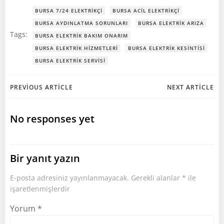
BURSA 7/24 ELEKTRIKÇI
BURSA ACIL ELEKTRIKÇI
BURSA AYDINLATMA SORUNLARI
BURSA ELEKTRIK ARIZA
Tags:
BURSA ELEKTRIK BAKIM ONARIM
BURSA ELEKTRIK HIZMETLERI
BURSA ELEKTRIK KESINTISI
BURSA ELEKTRIK SERVISI
Post
Post
PREVIOUS ARTICLE
NEXT ARTICLE
navigation
navigation
No responses yet
Bir yanıt yazın
E-posta adresiniz yayınlanmayacak.
Gerekli alanlar
*
ile
işaretlenmişlerdir
Yorum
*