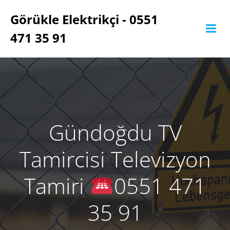
İçeriğe
Görükle Elektrikçi - 0551
geç
471 35 91
Gündoğdu TV
Tamircisi Televizyon
Tamiri
0551 471
35 91