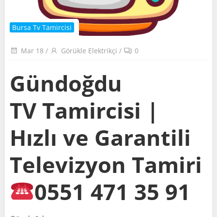
Bursa Tv Tamircisi
Mar 18
/
Görükle Elektrikçi
/
0
Gündoğdu
TV Tamircisi |
Hızlı ve Garantili
Televizyon Tamiri
0551 471 35 91