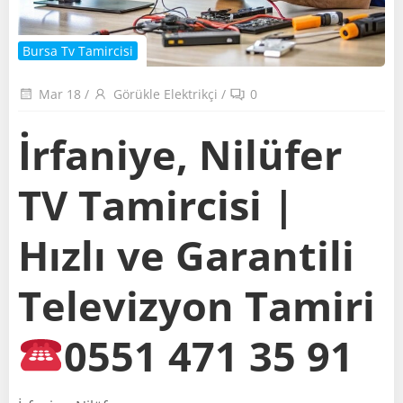
Bursa Tv Tamircisi
Mar 18
/
Görükle Elektrikçi
/
0
İrfaniye, Nilüfer
TV Tamircisi |
Hızlı ve Garantili
Televizyon Tamiri
0551 471 35 91