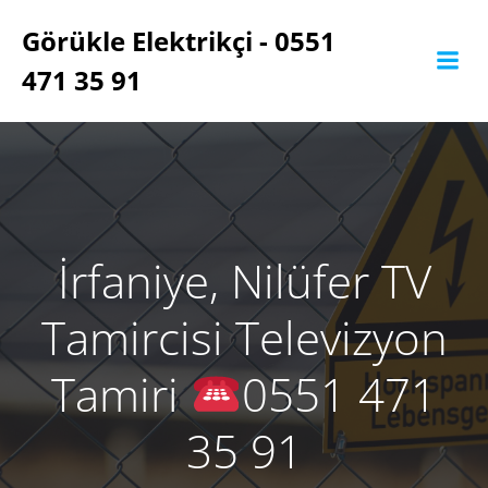
İçeriğe
Görükle Elektrikçi - 0551
geç
471 35 91
İrfaniye, Nilüfer TV
Tamircisi Televizyon
Tamiri
0551 471
35 91