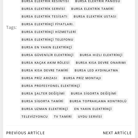
BURSA ELEKTRIK KESINTISI
BURSA ELEKTRIK PANOSU
BURSA ELEKTRIK SERVISI
BURSA ELEKTRIK TAMIRI
BURSA ELEKTRIK TESISATI
BURSA ELEKTRIK USTASI
BURSA ELEKTRIKÇI FIYATLARI.
Tags:
BURSA ELEKTRIKÇI HIZMETLERI
BURSA ELEKTRIKÇI TELEFONU
BURSA EN YAKIN ELEKTRIKÇI
BURSA GÜVENILIR ELEKTRIKÇI
BURSA HIZLI ELEKTRIKÇI
BURSA KAÇAK AKIM RÖLESI
BURSA KISA DEVRE ONARIMI
BURSA KISA DEVRE TAMIRI
BURSA LED AYDINLATMA
BURSA PRIZ ARIZASI
BURSA PRIZ MONTAJI
BURSA PROFESYONEL ELEKTRIKÇI
BURSA ŞALTER DEĞIŞIMI
BURSA SIGORTA DEĞIŞIMI
BURSA SIGORTA TAMIRI
BURSA TOPRAKLAMA KONTROLÜ
BURSA UZMAN ELEKTRIKÇI
EN YAKIN ELEKTRIKÇI
TELEVIZYONCU
TV TAMIRI
UYDU SERVISI
Post
Post
PREVIOUS ARTICLE
NEXT ARTICLE