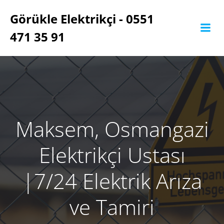
İçeriğe
Görükle Elektrikçi - 0551
geç
471 35 91
Maksem, Osmangazi
Elektrikçi Ustası
‎|7/24 Elektrik Arıza
ve Tamiri