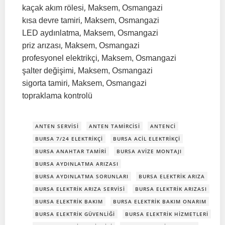
,
kaçak akım rölesi
Maksem, Osmangazi
,
kısa devre tamiri
Maksem, Osmangazi
,
LED aydınlatma
Maksem, Osmangazi
,
priz arızası
Maksem, Osmangazi
,
profesyonel elektrikçi
Maksem, Osmangazi
,
şalter değişimi
Maksem, Osmangazi
,
sigorta tamiri
Maksem, Osmangazi
topraklama kontrolü
ANTEN SERVISI
ANTEN TAMIRCISI
ANTENCI
BURSA 7/24 ELEKTRIKÇI
BURSA ACIL ELEKTRIKÇI
BURSA ANAHTAR TAMIRI
BURSA AVIZE MONTAJI
BURSA AYDINLATMA ARIZASI
BURSA AYDINLATMA SORUNLARI
BURSA ELEKTRIK ARIZA
BURSA ELEKTRIK ARIZA SERVISI
BURSA ELEKTRIK ARIZASI
BURSA ELEKTRIK BAKIM
BURSA ELEKTRIK BAKIM ONARIM
BURSA ELEKTRIK GÜVENLIĞI
BURSA ELEKTRIK HIZMETLERI