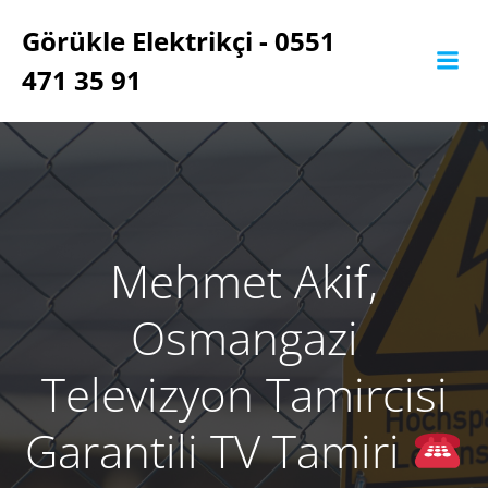
İçeriğe
Görükle Elektrikçi - 0551
geç
471 35 91
Mehmet Akif,
Osmangazi
Televizyon Tamircisi
Garantili TV Tamiri