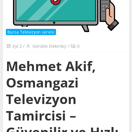
Bursa Televizyon servisi
Eyl 2
/
Görükle Elektrikçi
/
0
Mehmet Akif,
Osmangazi
Televizyon
Tamircisi –
Güvenilir ve Hızlı