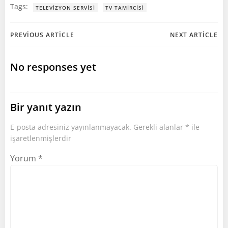
Tags:
TELEVIZYON SERVISI
TV TAMIRCISI
Post
Post
PREVIOUS ARTICLE
NEXT ARTICLE
navigation
navigation
No responses yet
Bir yanıt yazın
E-posta adresiniz yayınlanmayacak.
Gerekli alanlar
*
ile
işaretlenmişlerdir
Yorum
*