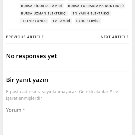
BURSA SIGORTA TAMIRI
BURSA TOPRAKLAMA KONTROLÜ
BURSA UZMAN ELEKTRIKÇI
EN YAKIN ELEKTRIKÇI
TELEVIZYONCU
TV TAMIRI
UYDU SERVISI
Post
Post
PREVIOUS ARTICLE
NEXT ARTICLE
navigation
navigation
No responses yet
Bir yanıt yazın
E-posta adresiniz yayınlanmayacak.
Gerekli alanlar
*
ile
işaretlenmişlerdir
Yorum
*