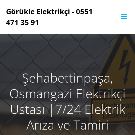
İçeriğe
Görükle Elektrikçi - 0551
geç
471 35 91
Şehabettinpaşa,
Osmangazi Elektrikçi
Ustası ‎|7/24 Elektrik
Arıza ve Tamiri