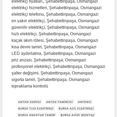
,
elektrikçi fiyatları.
Şehabettinpaşa, Osmangazi
,
elektrikçi hizmetleri
Şehabettinpaşa, Osmangazi
,
elektrikçi telefonu
Şehabettinpaşa, Osmangazi
,
en yakın elektrikçi
Şehabettinpaşa, Osmangazi
,
güvenilir elektrikçi
Şehabettinpaşa, Osmangazi
,
hızlı elektrikçi
Şehabettinpaşa, Osmangazi
,
kaçak akım rölesi
Şehabettinpaşa, Osmangazi
,
kısa devre tamiri
Şehabettinpaşa, Osmangazi
,
LED aydınlatma
Şehabettinpaşa, Osmangazi
,
priz arızası
Şehabettinpaşa, Osmangazi
,
profesyonel elektrikçi
Şehabettinpaşa, Osmangazi
,
şalter değişimi
Şehabettinpaşa, Osmangazi
,
sigorta tamiri
Şehabettinpaşa, Osmangazi
topraklama kontrolü
ANTEN SERVISI
ANTEN TAMIRCISI
ANTENCI
BURSA 7/24 ELEKTRIKÇI
BURSA ACIL ELEKTRIKÇI
BURSA ANAHTAR TAMIRI
BURSA AVIZE MONTAJI