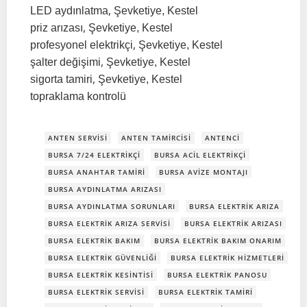
,
LED aydınlatma
Şevketiye, Kestel
,
priz arızası
Şevketiye, Kestel
,
profesyonel elektrikçi
Şevketiye, Kestel
,
şalter değişimi
Şevketiye, Kestel
,
sigorta tamiri
Şevketiye, Kestel
topraklama kontrolü
ANTEN SERVISI
ANTEN TAMIRCISI
ANTENCI
BURSA 7/24 ELEKTRIKÇI
BURSA ACIL ELEKTRIKÇI
BURSA ANAHTAR TAMIRI
BURSA AVIZE MONTAJI
BURSA AYDINLATMA ARIZASI
BURSA AYDINLATMA SORUNLARI
BURSA ELEKTRIK ARIZA
BURSA ELEKTRIK ARIZA SERVISI
BURSA ELEKTRIK ARIZASI
BURSA ELEKTRIK BAKIM
BURSA ELEKTRIK BAKIM ONARIM
BURSA ELEKTRIK GÜVENLIĞI
BURSA ELEKTRIK HIZMETLERI
BURSA ELEKTRIK KESINTISI
BURSA ELEKTRIK PANOSU
BURSA ELEKTRIK SERVISI
BURSA ELEKTRIK TAMIRI