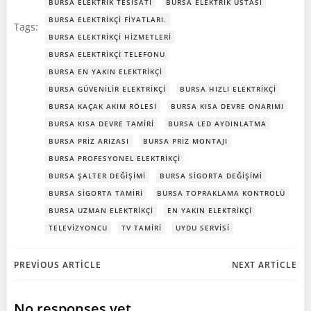
BURSA ELEKTRIK TESISATI
BURSA ELEKTRIK USTASI
BURSA ELEKTRIKÇI FIYATLARI.
Tags:
BURSA ELEKTRIKÇI HIZMETLERI
BURSA ELEKTRIKÇI TELEFONU
BURSA EN YAKIN ELEKTRIKÇI
BURSA GÜVENILIR ELEKTRIKÇI
BURSA HIZLI ELEKTRIKÇI
BURSA KAÇAK AKIM RÖLESI
BURSA KISA DEVRE ONARIMI
BURSA KISA DEVRE TAMIRI
BURSA LED AYDINLATMA
BURSA PRIZ ARIZASI
BURSA PRIZ MONTAJI
BURSA PROFESYONEL ELEKTRIKÇI
BURSA ŞALTER DEĞIŞIMI
BURSA SIGORTA DEĞIŞIMI
BURSA SIGORTA TAMIRI
BURSA TOPRAKLAMA KONTROLÜ
BURSA UZMAN ELEKTRIKÇI
EN YAKIN ELEKTRIKÇI
TELEVIZYONCU
TV TAMIRI
UYDU SERVISI
Post
Post
PREVIOUS ARTICLE
NEXT ARTICLE
navigation
navigation
No responses yet