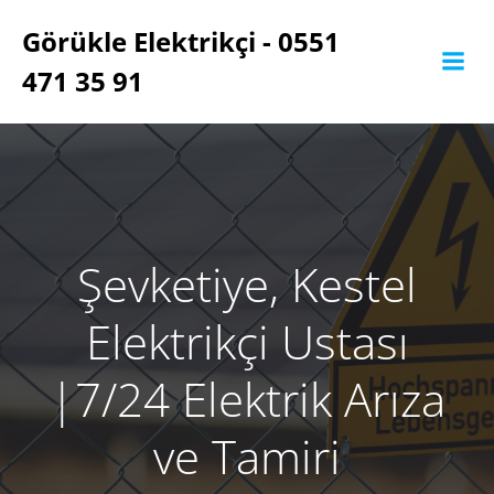
İçeriğe
Görükle Elektrikçi - 0551
geç
471 35 91
Şevketiye, Kestel
Elektrikçi Ustası
‎|7/24 Elektrik Arıza
ve Tamiri