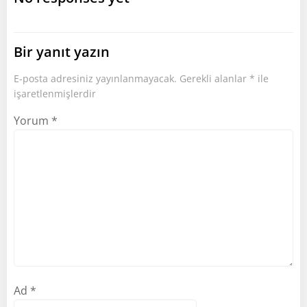
Bir yanıt yazın
E-posta adresiniz yayınlanmayacak.
Gerekli alanlar
*
ile
işaretlenmişlerdir
Yorum
*
Ad
*