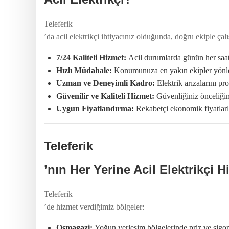
Teleferik
’da acil elektrikçi ihtiyacınız olduğunda, doğru ekiple ça
7/24 Kaliteli Hizmet:
Acil durumlarda günün her saati 
Hızlı Müdahale:
Konumunuza en yakın ekipler yönlen
Uzman ve Deneyimli Kadro:
Elektrik arızalarını pr
Güvenilir ve Kaliteli Hizmet:
Güvenliğiniz önceliğim
Uygun Fiyatlandırma:
Rekabetçi ekonomik fiyatlarla
Teleferik
’nın Her Yerine Acil Elektrikçi H
Teleferik
’de hizmet verdiğimiz bölgeler:
Osmagazi:
Yoğun yerleşim bölgelerinde priz ve sigorta