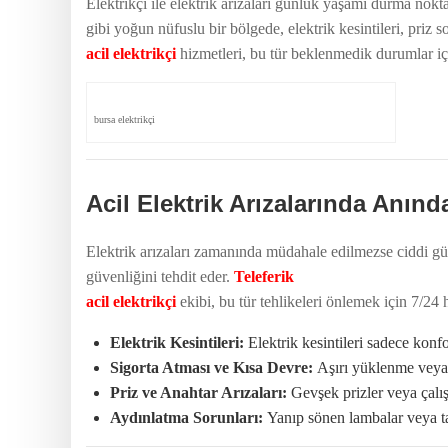
Elektrikçi ile elektrik arızaları günlük yaşamı durma noktas
gibi yoğun nüfuslu bir bölgede, elektrik kesintileri, priz s
acil elektrikçi
hizmetleri, bu tür beklenmedik durumlar içi
bursa elektrikçi
Acil Elektrik Arızalarında Anınd
Elektrik arızaları zamanında müdahale edilmezse ciddi güv
güvenliğini tehdit eder.
Teleferik
acil elektrikçi
ekibi, bu tür tehlikeleri önlemek için 7/24
Elektrik Kesintileri:
Elektrik kesintileri sadece konf
Sigorta Atması ve Kısa Devre:
Aşırı yüklenme veya t
Priz ve Anahtar Arızaları:
Gevşek prizler veya çalışm
Aydınlatma Sorunları:
Yanıp sönen lambalar veya tam