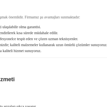
lışmak önemlidir. Firmamız şu avantajları sunmaktadır:
ulaşılabilir olma garantisi.
dirilerek kısa sürede müdahale edilir.
ofesyonelce tespit eden ve çözen uzman teknisyenler.
izdir; kaliteli malzemeler kullanarak uzun ömürlü çözümler sunuyoruz
 kaliteli hizmet sunuyoruz.
izmeti
 arızaları sıkça yaşanır.