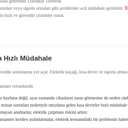
ına getirebilir. Özellikle Teleferik
orunları veya sigorta arızaları gibi problemler acil müdahale gerektirir.
T
n hızlı ve güvenilir çözümler sunar.
a Hızlı Müdahale
enlik sorunlarına yol açar. Elektrik kaçağı, kısa devre ve sigorta atm
 hizmet vermektedir.
or kaybına değil, aynı zamanda cihazların zarar görmesine de neden olabi
esisat sorunları nedeniyle meydana gelen kısa devreler hızlı müdahale g
ayan anahtarlar, elektrik çarpması riskini artırır.
amen kesilen aydınlatmalar, elektrik tesisatındaki bir problemin haberci