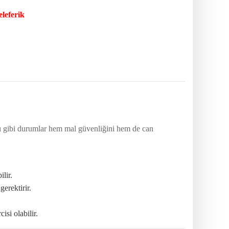
eleferik
ası gibi durumlar hem mal güvenliğini hem de can
lir.
erektirir.
si olabilir.