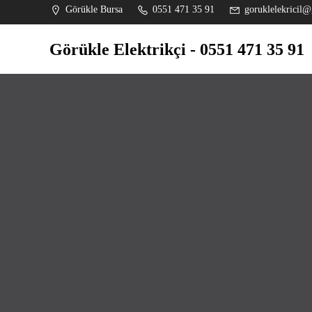
İçeriğe
Görükle Bursa
0551 471 35 91
goruklelekricil@
geç
Görükle Elektrikçi - 0551 471 35 91