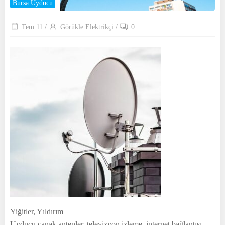
Bursa Uyducu
Tem 11
/
Görükle Elektrikçi
/
0
Yiğitler, Yıldırım
Uyducu çanak antenler, televizyon izleme, internet bağlantısı