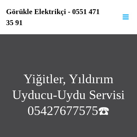
İçeriğe
Görükle Elektrikçi - 0551 471
geç
35 91
Yiğitler, Yıldırım
Uyducu-Uydu Servisi
05427677575☎️