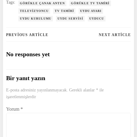
Tags:
GÖRÜKLE ÇANAK ANTEN
GÖRÜKLE TV TAMIRI
TELEVIZYONCU
TV TAMIRI
UYDU AYARI
UYDU KURULUMU
UYDU SERVISI
UYDUCU
Post
Post
PREVIOUS ARTICLE
NEXT ARTICLE
navigation
navigation
No responses yet
Bir yanıt yazın
E-posta adresiniz yayınlanmayacak.
Gerekli alanlar
*
ile
işaretlenmişlerdir
Yorum
*