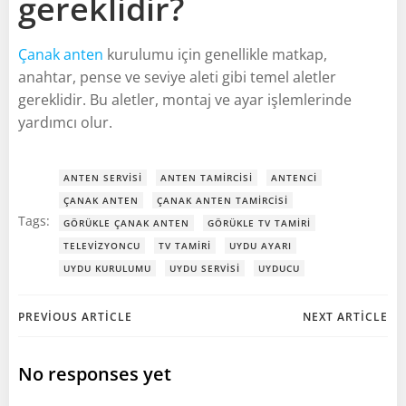
gereklidir?
Çanak anten
kurulumu için genellikle matkap,
anahtar, pense ve seviye aleti gibi temel aletler
gereklidir. Bu aletler, montaj ve ayar işlemlerinde
yardımcı olur.
ANTEN SERVISI
ANTEN TAMIRCISI
ANTENCI
ÇANAK ANTEN
ÇANAK ANTEN TAMIRCISI
Tags:
GÖRÜKLE ÇANAK ANTEN
GÖRÜKLE TV TAMIRI
TELEVIZYONCU
TV TAMIRI
UYDU AYARI
UYDU KURULUMU
UYDU SERVISI
UYDUCU
Post
Post
PREVIOUS ARTICLE
NEXT ARTICLE
navigation
navigation
No responses yet