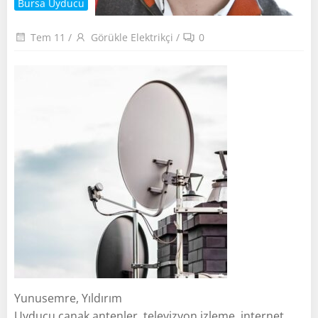
Bursa Uyducu
Tem 11
/
Görükle Elektrikçi
/
0
Yunusemre, Yıldırım
Uyducu çanak antenler, televizyon izleme, internet