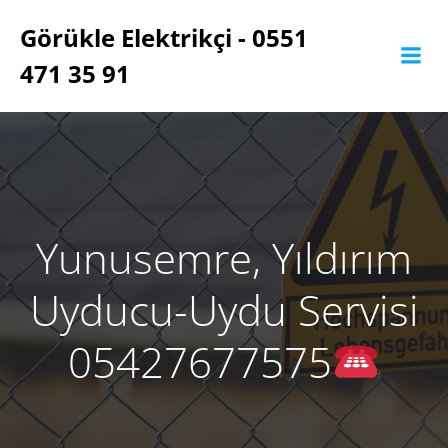
İçeriğe
Görükle Elektrikçi - 0551
geç
471 35 91
Yunusemre, Yıldırım
Uyducu-Uydu Servisi
05427677575