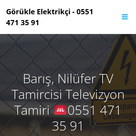
İçeriğe
Görükle Elektrikçi - 0551
geç
471 35 91
Barış, Nilüfer TV
Tamircisi Televizyon
Tamiri
0551 471
35 91