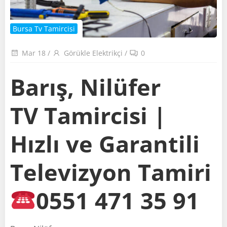
Bursa Tv Tamircisi
Mar 18
/
Görükle Elektrikçi
/
0
Barış, Nilüfer
TV Tamircisi |
Hızlı ve Garantili
Televizyon Tamiri
0551 471 35 91