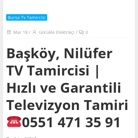
Bursa Tv Tamircisi
Mar 18
/
Görükle Elektrikçi
/
0
Başköy, Nilüfer
TV Tamircisi |
Hızlı ve Garantili
Televizyon Tamiri
0551 471 35 91