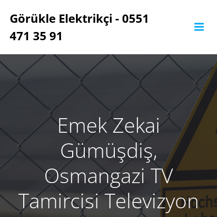
İçeriğe
Görükle Elektrikçi - 0551
geç
471 35 91
Emek Zekai
Gümüşdiş,
Osmangazi TV
Tamircisi Televizyon