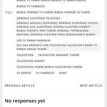
BURSA TV TAMIR SERVISI BURSA TV TAMIR SERVISI
BURSA TV TAMIRCISI
Tags:
BURSA YERINDE TV TAMIRI BURSA YERINDE TV TAMIR
GÖRÜKLE ELEKTRIKÇI TELEFONU
GÖRÜKLE GÜVENLI ELEKTRIKÇI GÖRÜKLE ELEKTRIKÇI USTASI
GÖRÜKLE ACIL ELEKTRIKÇI GÜVENLI ELEKTRIK HIZMETI
BURSA SIGORTA PRIZ TAMIRI GÖRÜKLE TOPRAKLAMA
KONTROL GÖRÜKLE ELEKTRIK PANO DÜZENLEMESI BURSA
LED TV EKRAN KARANLIK
SES VAR GÖRÜNTÜ YOK TELEVIZYON AÇILMIYOR TAMIRI TV
EKRAN KIRILDI TAMIRI
TELEVIZYON
TELEVIZYON ANAKART TAMIRI
TELEVIZYON SERVISI
TELEVIZYON TAMIRI BURSA TELEVIZYON TAMIRI
TV SERVISI
TV TAMIRCISI
UYDU
Post
Post
PREVIOUS ARTICLE
NEXT ARTICLE
navigation
navigation
No responses yet