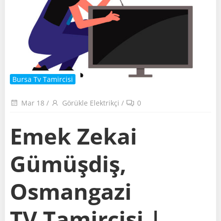
Bursa Tv Tamircisi
Mar 18
/
Görükle Elektrikçi
/
0
Emek Zekai
Gümüşdiş,
Osmangazi
TV Tamircisi |