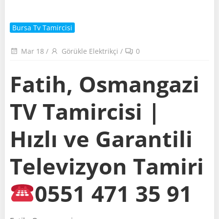
Bursa Tv Tamircisi
Mar 18
/
Görükle Elektrikçi
/
0
Fatih, Osmangazi
TV Tamircisi |
Hızlı ve Garantili
Televizyon Tamiri
0551 471 35 91