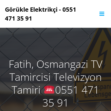
İçeriğe
Görükle Elektrikçi - 0551
geç
471 35 91
Fatih, Osmangazi TV
Tamircisi Televizyon
Tamiri
0551 471
35 91