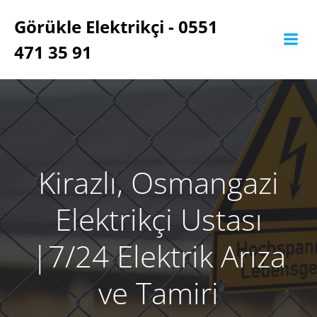
İçeriğe
Görükle Elektrikçi - 0551
geç
471 35 91
Kirazlı, Osmangazi
Elektrikçi Ustası
‎|7/24 Elektrik Arıza
ve Tamiri