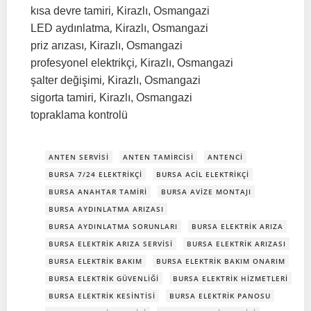
,
kısa devre tamiri
Kirazlı, Osmangazi
,
LED aydınlatma
Kirazlı, Osmangazi
,
priz arızası
Kirazlı, Osmangazi
,
profesyonel elektrikçi
Kirazlı, Osmangazi
,
şalter değişimi
Kirazlı, Osmangazi
,
sigorta tamiri
Kirazlı, Osmangazi
topraklama kontrolü
ANTEN SERVISI
ANTEN TAMIRCISI
ANTENCI
BURSA 7/24 ELEKTRIKÇI
BURSA ACIL ELEKTRIKÇI
BURSA ANAHTAR TAMIRI
BURSA AVIZE MONTAJI
BURSA AYDINLATMA ARIZASI
BURSA AYDINLATMA SORUNLARI
BURSA ELEKTRIK ARIZA
BURSA ELEKTRIK ARIZA SERVISI
BURSA ELEKTRIK ARIZASI
BURSA ELEKTRIK BAKIM
BURSA ELEKTRIK BAKIM ONARIM
BURSA ELEKTRIK GÜVENLIĞI
BURSA ELEKTRIK HIZMETLERI
BURSA ELEKTRIK KESINTISI
BURSA ELEKTRIK PANOSU