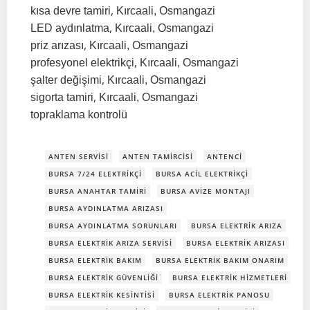
,
kısa devre tamiri
Kırcaali, Osmangazi
,
LED aydınlatma
Kırcaali, Osmangazi
,
priz arızası
Kırcaali, Osmangazi
,
profesyonel elektrikçi
Kırcaali, Osmangazi
,
şalter değişimi
Kırcaali, Osmangazi
,
sigorta tamiri
Kırcaali, Osmangazi
topraklama kontrolü
ANTEN SERVISI
ANTEN TAMIRCISI
ANTENCI
BURSA 7/24 ELEKTRIKÇI
BURSA ACIL ELEKTRIKÇI
BURSA ANAHTAR TAMIRI
BURSA AVIZE MONTAJI
BURSA AYDINLATMA ARIZASI
BURSA AYDINLATMA SORUNLARI
BURSA ELEKTRIK ARIZA
BURSA ELEKTRIK ARIZA SERVISI
BURSA ELEKTRIK ARIZASI
BURSA ELEKTRIK BAKIM
BURSA ELEKTRIK BAKIM ONARIM
BURSA ELEKTRIK GÜVENLIĞI
BURSA ELEKTRIK HIZMETLERI
BURSA ELEKTRIK KESINTISI
BURSA ELEKTRIK PANOSU