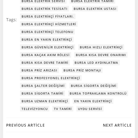
BURSA ELEKTRIK SERVISI
BURSA ELEKTRIK TAMIRI
BURSA ELEKTRIK TESISATI
BURSA ELEKTRIK USTASI
BURSA ELEKTRIKÇI FIYATLARI.
Tags:
BURSA ELEKTRIKÇI HIZMETLERI
BURSA ELEKTRIKÇI TELEFONU
BURSA EN YAKIN ELEKTRIKÇI
BURSA GÜVENILIR ELEKTRIKÇI
BURSA HIZLI ELEKTRIKÇI
BURSA KAÇAK AKIM RÖLESI
BURSA KISA DEVRE ONARIMI
BURSA KISA DEVRE TAMIRI
BURSA LED AYDINLATMA
BURSA PRIZ ARIZASI
BURSA PRIZ MONTAJI
BURSA PROFESYONEL ELEKTRIKÇI
BURSA ŞALTER DEĞIŞIMI
BURSA SIGORTA DEĞIŞIMI
BURSA SIGORTA TAMIRI
BURSA TOPRAKLAMA KONTROLÜ
BURSA UZMAN ELEKTRIKÇI
EN YAKIN ELEKTRIKÇI
TELEVIZYONCU
TV TAMIRI
UYDU SERVISI
Post
Post
PREVIOUS ARTICLE
NEXT ARTICLE