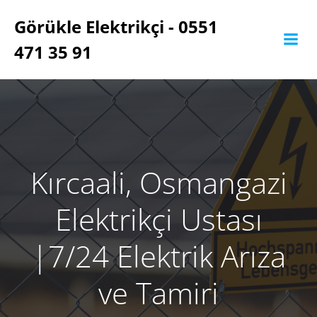
İçeriğe
Görükle Elektrikçi - 0551
geç
471 35 91
Kırcaali, Osmangazi
Elektrikçi Ustası
‎|7/24 Elektrik Arıza
ve Tamiri