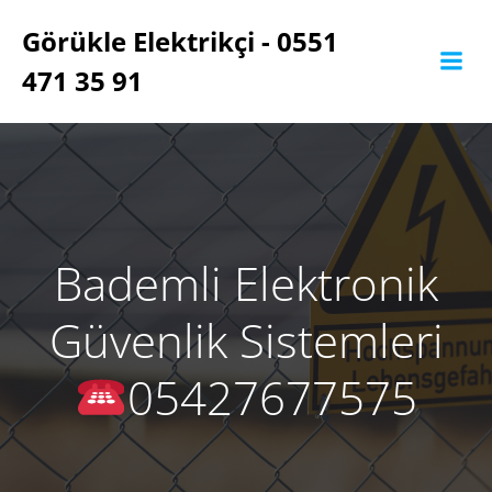
İçeriğe
Görükle Elektrikçi - 0551
geç
471 35 91
Bademli Elektronik
Güvenlik Sistemleri
05427677575