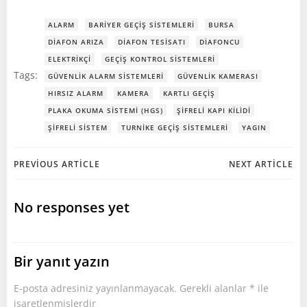
ALARM
BARIYER GEÇIŞ SISTEMLERI
BURSA
DIAFON ARIZA
DIAFON TESISATI
DIAFONCU
ELEKTRIKÇI
GEÇIŞ KONTROL SISTEMLERI
Tags:
GÜVENLIK ALARM SISTEMLERI
GÜVENLIK KAMERASI
HIRSIZ ALARM
KAMERA
KARTLI GEÇIŞ
PLAKA OKUMA SISTEMI (HGS)
ŞIFRELI KAPI KILIDI
ŞIFRELI SISTEM
TURNIKE GEÇIŞ SISTEMLERI
YAGIN
Post
Post
PREVIOUS ARTICLE
NEXT ARTICLE
navigation
navigation
No responses yet
Bir yanıt yazın
E-posta adresiniz yayınlanmayacak.
Gerekli alanlar
*
ile
işaretlenmişlerdir