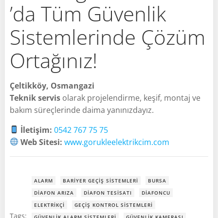
’da Tüm Güvenlik
Sistemlerinde Çözüm
Ortağınız!
Çeltikköy, Osmangazi
Teknik servis
olarak projelendirme, keşif, montaj ve
bakım süreçlerinde daima yanınızdayız.
İletişim:
0542 767 75 75
Web Sitesi:
www.gorukleelektrikcim.com
ALARM
BARIYER GEÇIŞ SISTEMLERI
BURSA
DIAFON ARIZA
DIAFON TESISATI
DIAFONCU
ELEKTRIKÇI
GEÇIŞ KONTROL SISTEMLERI
Tags:
GÜVENLIK ALARM SISTEMLERI
GÜVENLIK KAMERASI