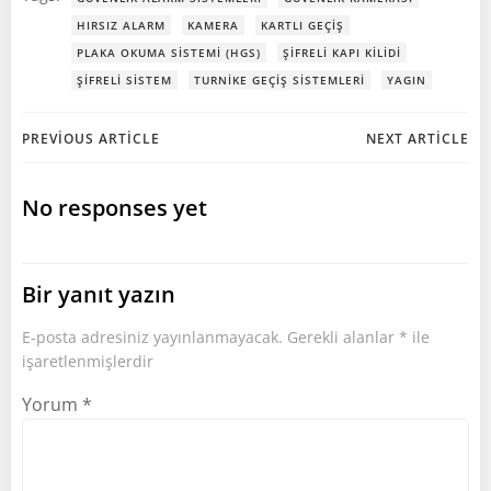
HIRSIZ ALARM
KAMERA
KARTLI GEÇIŞ
PLAKA OKUMA SISTEMI (HGS)
ŞIFRELI KAPI KILIDI
ŞIFRELI SISTEM
TURNIKE GEÇIŞ SISTEMLERI
YAGIN
Post
Post
PREVIOUS ARTICLE
NEXT ARTICLE
navigation
navigation
No responses yet
Bir yanıt yazın
E-posta adresiniz yayınlanmayacak.
Gerekli alanlar
*
ile
işaretlenmişlerdir
Yorum
*