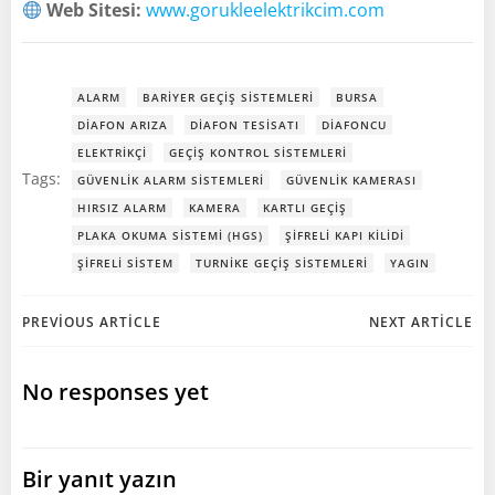
Web Sitesi:
www.gorukleelektrikcim.com
ALARM
BARIYER GEÇIŞ SISTEMLERI
BURSA
DIAFON ARIZA
DIAFON TESISATI
DIAFONCU
ELEKTRIKÇI
GEÇIŞ KONTROL SISTEMLERI
Tags:
GÜVENLIK ALARM SISTEMLERI
GÜVENLIK KAMERASI
HIRSIZ ALARM
KAMERA
KARTLI GEÇIŞ
PLAKA OKUMA SISTEMI (HGS)
ŞIFRELI KAPI KILIDI
ŞIFRELI SISTEM
TURNIKE GEÇIŞ SISTEMLERI
YAGIN
Post
Post
PREVIOUS ARTICLE
NEXT ARTICLE
navigation
navigation
No responses yet
Bir yanıt yazın