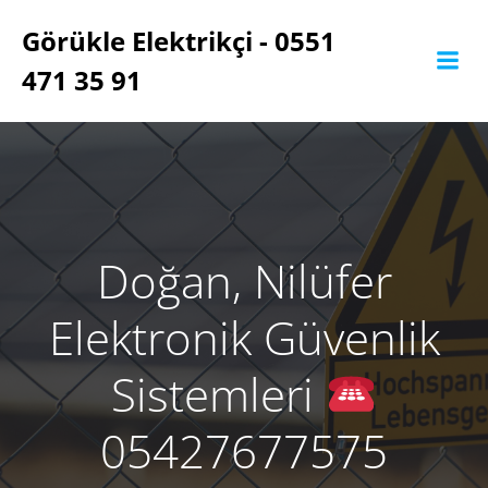
İçeriğe
Görükle Elektrikçi - 0551
geç
471 35 91
Doğan, Nilüfer
Elektronik Güvenlik
Sistemleri
05427677575