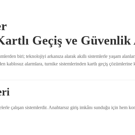
er
 Kartlı Geçiş ve Güvenlik
lerden biri; teknolojiyi arkanıza alarak akıllı sistemlerle yaşam alanla
inden kablosuz alarmlara, turnike sistemlerinden kartlı geçiş çözümlerin
eri
ifrelerle çalışan sistemlerdir. Anahtarsız giriş imkânı sunduğu için hem ko