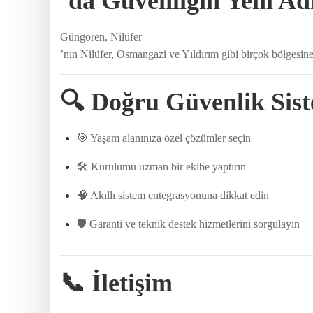
’da Güvenliğin Yeni Ad
Güngören, Nilüfer
’nın Nilüfer, Osmangazi ve Yıldırım gibi birçok bölgesin
🔍
Doğru Güvenlik Sist
🎯 Yaşam alanınıza özel çözümler seçin
🛠️ Kurulumu uzman bir ekibe yaptırın
🧠 Akıllı sistem entegrasyonuna dikkat edin
🛡️ Garanti ve teknik destek hizmetlerini sorgulayın
📞
İletişim