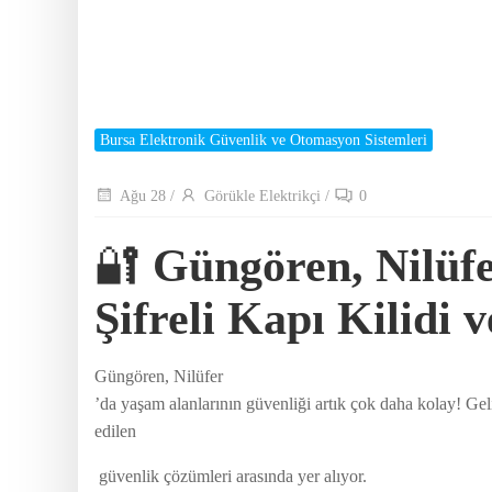
Bursa Elektronik Güvenlik ve Otomasyon Sistemleri
Ağu 28
/
Görükle Elektrikçi
/
0
🔐
Güngören, Nilüf
Şifreli Kapı Kilidi
Güngören, Nilüfer
’da yaşam alanlarının güvenliği artık çok daha kolay! Geli
edilen
güvenlik çözümleri arasında yer alıyor.