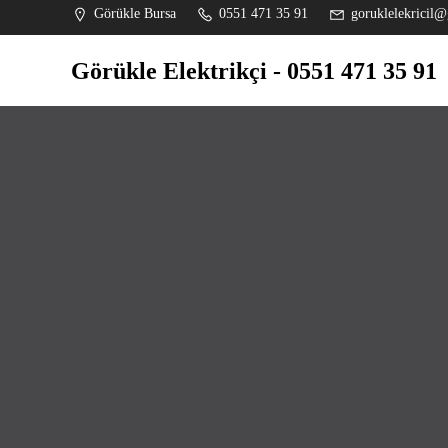
İçeriğe
Görükle Bursa
0551 471 35 91
goruklelekricil@
geç
Görükle Elektrikçi - 0551 471 35 91