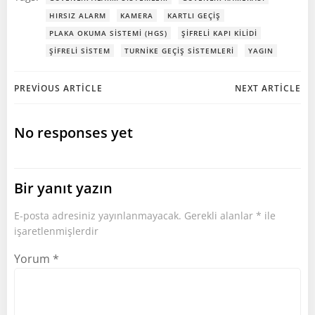
HIRSIZ ALARM
KAMERA
KARTLI GEÇIŞ
PLAKA OKUMA SISTEMI (HGS)
ŞIFRELI KAPI KILIDI
ŞIFRELI SISTEM
TURNIKE GEÇIŞ SISTEMLERI
YAGIN
Post
Post
PREVIOUS ARTICLE
NEXT ARTICLE
navigation
navigation
No responses yet
Bir yanıt yazın
E-posta adresiniz yayınlanmayacak.
Gerekli alanlar
*
ile
işaretlenmişlerdir
Yorum
*