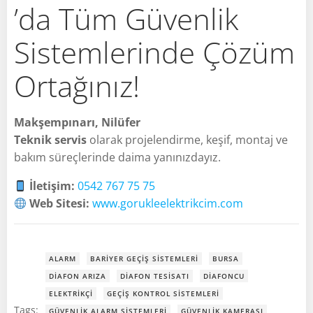
’da Tüm Güvenlik
Sistemlerinde Çözüm
Ortağınız!
Makşempınarı, Nilüfer
Teknik servis
olarak projelendirme, keşif, montaj ve
bakım süreçlerinde daima yanınızdayız.
İletişim:
0542 767 75 75
Web Sitesi:
www.gorukleelektrikcim.com
ALARM
BARIYER GEÇIŞ SISTEMLERI
BURSA
DIAFON ARIZA
DIAFON TESISATI
DIAFONCU
ELEKTRIKÇI
GEÇIŞ KONTROL SISTEMLERI
Tags:
GÜVENLIK ALARM SISTEMLERI
GÜVENLIK KAMERASI