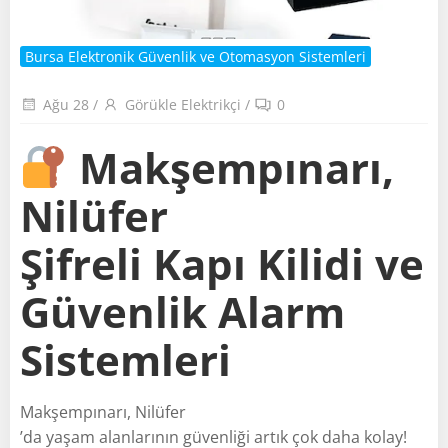
Bursa Elektronik Güvenlik ve Otomasyon Sistemleri
Ağu 28
/
Görükle Elektrikçi
/
0
Makşempınarı,
Nilüfer
Şifreli Kapı Kilidi ve
Güvenlik Alarm
Sistemleri
Makşempınarı, Nilüfer
’da yaşam alanlarının güvenliği artık çok daha kolay!