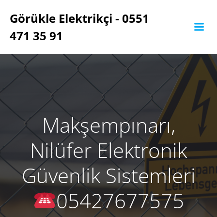
İçeriğe
Görükle Elektrikçi - 0551
geç
471 35 91
Makşempınarı,
Nilüfer Elektronik
Güvenlik Sistemleri
05427677575